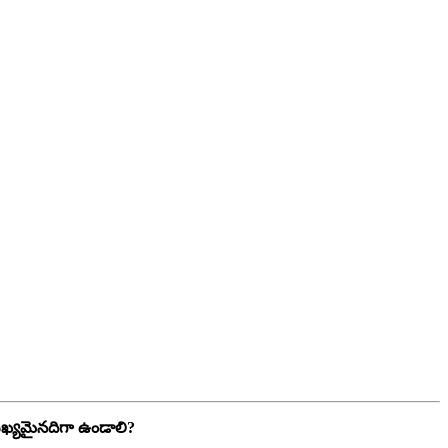
ముఖ్యమైనదిగా ఉండాలి?