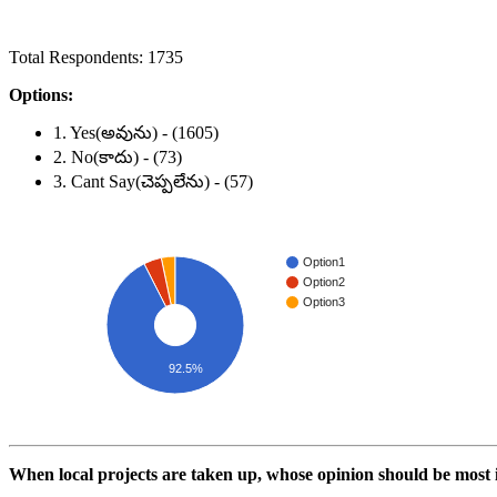
Total Respondents: 1735
Options:
1. Yes(అవును) - (1605)
2. No(కాదు) - (73)
3. Cant Say(చెప్పలేను) - (57)
Option1
Option2
Option3
92.5%
When local projects are taken up, whose opinion should be most i